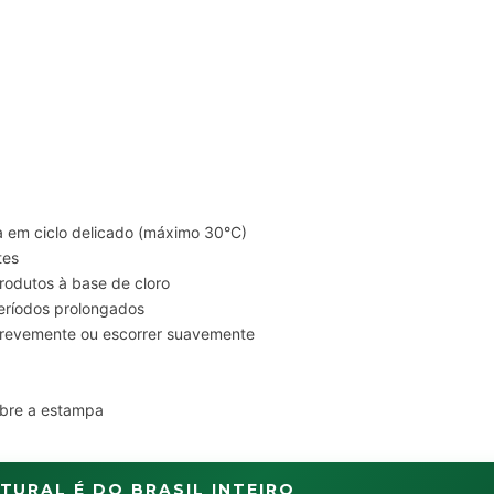
 em ciclo delicado (máximo 30°C)
tes
produtos à base de cloro
eríodos prolongados
brevemente ou escorrer suavemente
obre a estampa
TURAL É DO BRASIL INTEIRO