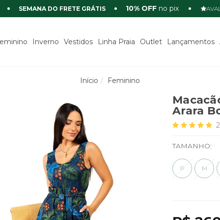
10% OFF
no pix
SEMANA DO FRETE GRÁTIS
AVAL
eminino
Inverno
Vestidos
Linha Praia
Outlet
Lançamentos
Início
Feminino
Macacã
Arara B
TAMANHO:
P
M