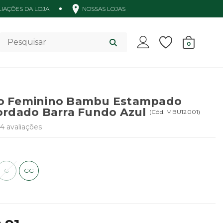
IAÇÕES DA LOJA
NOSSAS LOJAS
Acessórios
0
o Feminino Bambu Estampado
ordado Barra Fundo Azul
(
Cód.
MBU12001
)
24
avaliações
G
GG