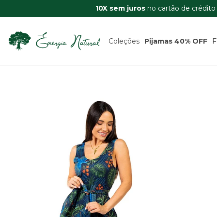
10X sem juros
no cartão de crédito
Coleções
Pijamas 40% OFF
F