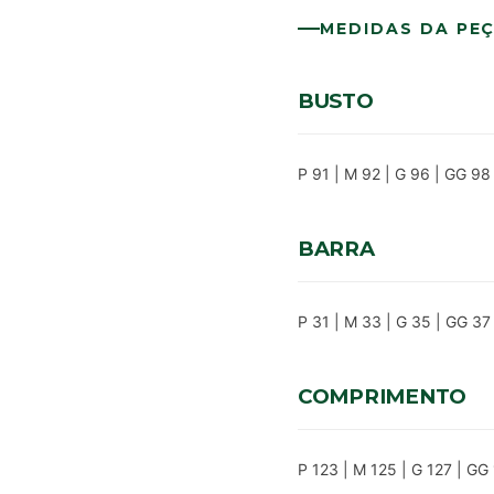
MEDIDAS DA PE
BUSTO
P 91 | M 92 | G 96 | GG 98
BARRA
P 31 | M 33 | G 35 | GG 37
COMPRIMENTO
P 123 | M 125 | G 127 | GG