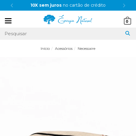
10X sem juros
no cartão de crédito
Mudar
0
navegação
Início
Acessórios
Necessaire