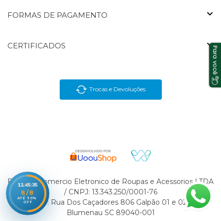
FORMAS DE PAGAMENTO
CERTIFICADOS
Trocas e Devoluções
En Brasil Comercio Eletronico de Roupas e Acessorios LTDA
11:45:35
/ CNPJ: 13.343.250/0001-76
8/8
ATÉ 50%
Endereço: Rua Dos Caçadores 806 Galpão 01 e 02 Velha
OFF
Blumenau SC 89040-001