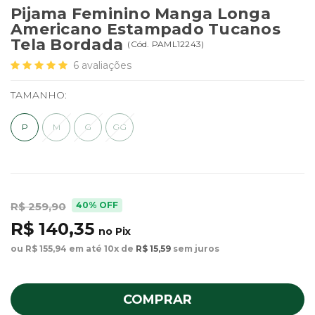
Pijama Feminino Manga Longa
Americano Estampado Tucanos
Tela Bordada
(
Cód.
PAML12243
)
6
avaliações
TAMANHO:
P
M
G
GG
40% OFF
R$ 259,90
R$ 140,35
no Pix
ou R$ 155,94 em até 10x de
R$ 15,59
sem juros
COMPRAR