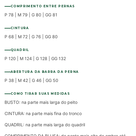
COMPRIMENTO ENTRE PERNAS
P 78 | M 79 | G 80 | GG 81
CINTURA
P 68 | M 72 | G 76 | GG 80
QUADRIL
P 120 | M 124 | G 128 | GG 132
ABERTURA DA BARRA DA PERNA
P 38 | M 42 | G 46 | GG 50
COMO TIRAR SUAS MEDIDAS
BUSTO: na parte mais larga do peito
CINTURA: na parte mais fina do tronco
QUADRIL: na parte mais larga do quadril
COMPRIMENTO DA BLUSA: do ponto mais alto do ombro até