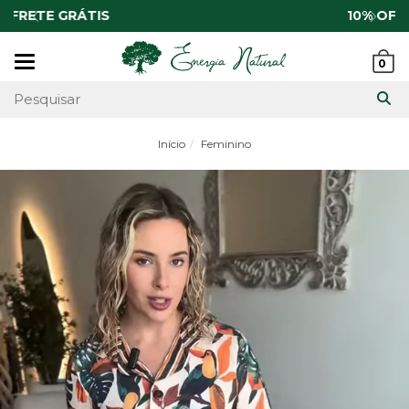
10% OFF
no pix
Mudar
0
navegação
Início
Feminino