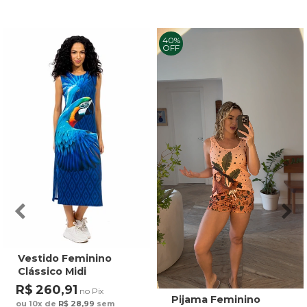
40%
OFF
Vestido Feminino
Clássico Midi
Estampado Maxi
R$ 260,91
no Pix
Arara Fundo Azul
Pijama Feminino
ou 10x de
R$ 28,99
sem