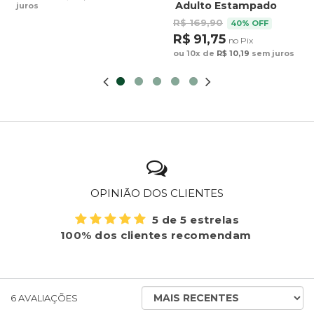
Adulto Estampado
juros
Preguiça Tucano
R$ 169,90
40% OFF
Fundo Marrom
R$ 91,75
no Pix
ou 10x de
R$ 10,19
sem juros
OPINIÃO DOS CLIENTES
5 de 5 estrelas
100% dos clientes recomendam
ORDENAR
6
AVALIAÇÕES
AVALIAÇÕES