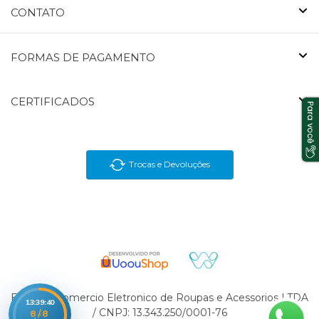
CONTATO
FORMAS DE PAGAMENTO
CERTIFICADOS
Trocas e Devoluções
En Brasil Comercio Eletronico de Roupas e Acessorios LTDA
13:39:40
/ CNPJ: 13.343.250/0001-76
8/8