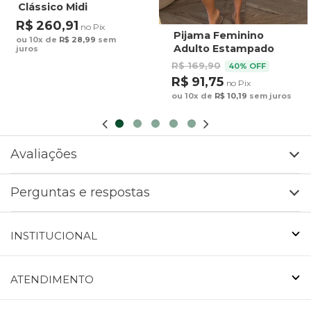
Clássico Midi
Estampado Maxi
R$ 260,91
no Pix
Arara Fundo Azul
Pijama Feminino
ou 10x de
R$ 28,99
sem
Adulto Estampado
juros
Preguiça Tucano
R$ 169,90
40% OFF
Fundo Marrom
R$ 91,75
no Pix
ou 10x de
R$ 10,19
sem juros
Avaliações
Perguntas e respostas
INSTITUCIONAL
ATENDIMENTO