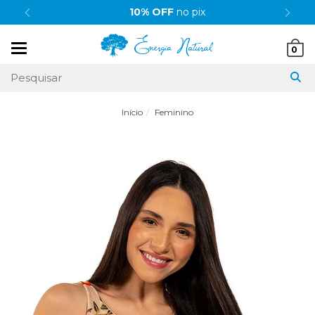
10% OFF
no pix
Mudar
0
navegação
Início
Feminino