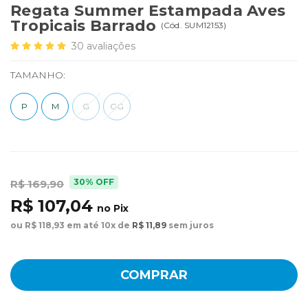
Regata Summer Estampada Aves
Tropicais Barrado
(
Cód.
SUM12153
)
30
avaliações
TAMANHO:
P
M
G
GG
30% OFF
R$ 169,90
R$ 107,04
no Pix
ou R$ 118,93 em até 10x de
R$ 11,89
sem juros
COMPRAR