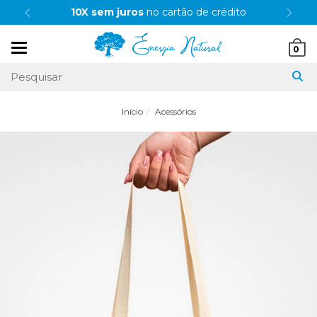
10X sem juros
no cartão de crédito
Mudar
0
navegação
Início
Acessórios