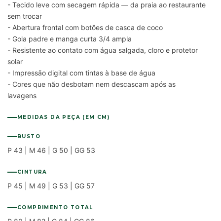
- Tecido leve com secagem rápida — da praia ao restaurante
sem trocar
- Abertura frontal com botões de casca de coco
- Gola padre e manga curta 3/4 ampla
- Resistente ao contato com água salgada, cloro e protetor
solar
- Impressão digital com tintas à base de água
- Cores que não desbotam nem descascam após as
lavagens
MEDIDAS DA PEÇA (EM CM)
BUSTO
P 43 | M 46 | G 50 | GG 53
CINTURA
P 45 | M 49 | G 53 | GG 57
COMPRIMENTO TOTAL