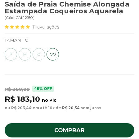
Saída de Praia Chemise Alongada
Estampada Coqueiros Aquarela
(
Cód.
CAL12150
)
11
avaliações
TAMANHO:
P
M
G
GG
45% OFF
R$ 369,90
R$ 183,10
no Pix
ou R$ 203,44 em até 10x de
R$ 20,34
sem juros
COMPRAR