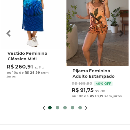
Vestido Feminino
Clássico Midi
Estampado Maxi
R$ 260,91
no Pix
Arara Fundo Azul
Pijama Feminino
ou 10x de
R$ 28,99
sem
Adulto Estampado
juros
Preguiça Tucano
R$ 169,90
40% OFF
Fundo Marrom
R$ 91,75
no Pix
ou 10x de
R$ 10,19
sem juros