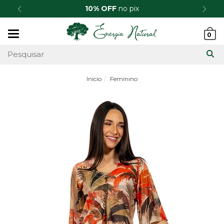
10% OFF
no pix
Mudar
0
navegação
Início
Feminino