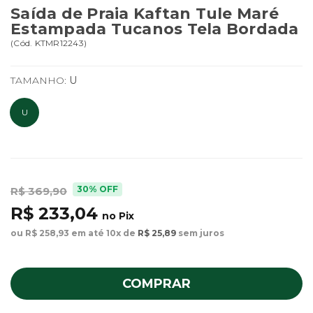
Saída de Praia Kaftan Tule Maré
Estampada Tucanos Tela Bordada
(
Cód.
KTMR12243
)
TAMANHO:
U
U
30% OFF
R$ 369,90
R$ 233,04
no Pix
ou R$ 258,93 em até 10x de
R$ 25,89
sem juros
COMPRAR