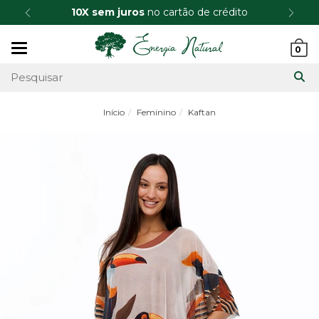
10X sem juros
no cartão de crédito
Mudar
0
navegação
Início
Feminino
Kaftan