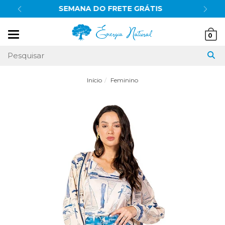
S
10% OFF
no pix
Mudar
0
navegação
Início
Feminino