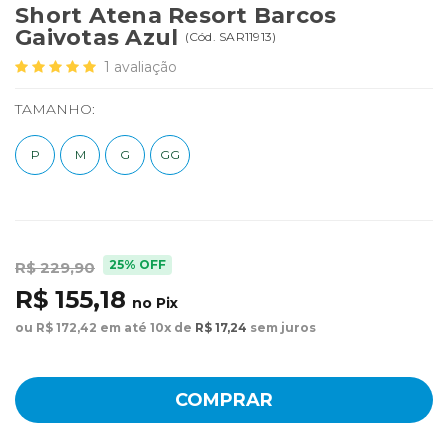
Short Atena Resort Barcos
Gaivotas Azul
(
Cód.
SAR11913
)
1
avaliação
TAMANHO:
P
M
G
GG
25% OFF
R$ 229,90
R$ 155,18
no Pix
ou R$ 172,42 em até 10x de
R$ 17,24
sem juros
COMPRAR