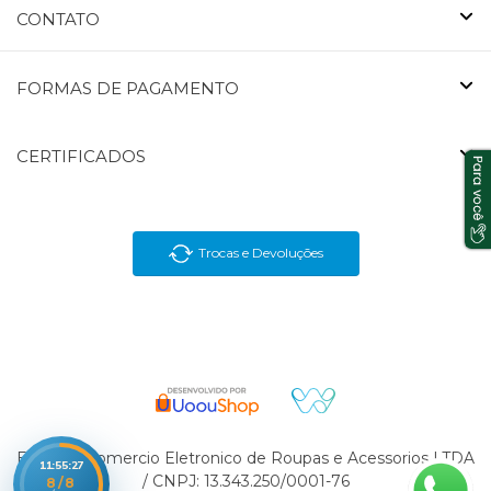
CONTATO
FORMAS DE PAGAMENTO
CERTIFICADOS
Trocas e Devoluções
En Brasil Comercio Eletronico de Roupas e Acessorios LTDA
11:55:27
/ CNPJ: 13.343.250/0001-76
8/8