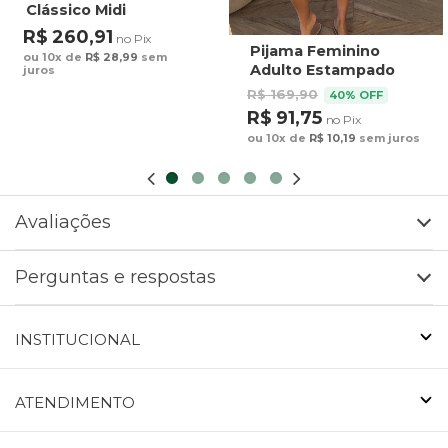
Clássico Midi
Estampado Maxi
R$ 260,91
no Pix
Arara Fundo Azul
Pijama Feminino
ou 10x de
R$ 28,99
sem
Adulto Estampado
juros
Preguiça Tucano
R$ 169,90
40% OFF
Fundo Marrom
R$ 91,75
no Pix
ou 10x de
R$ 10,19
sem juros
Avaliações
Perguntas e respostas
INSTITUCIONAL
ATENDIMENTO