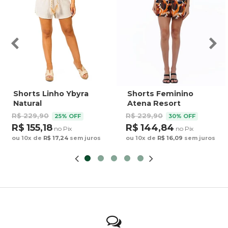
Shorts Linho Ybyra
Shorts Feminino
Natural
Atena Resort
Estampado Tucanos
R$ 229,90
R$ 229,90
25% OFF
30% OFF
Tela Bordada
R$ 155,18
R$ 144,84
no Pix
no Pix
ou 10x de
R$ 17,24
sem juros
ou 10x de
R$ 16,09
sem juros