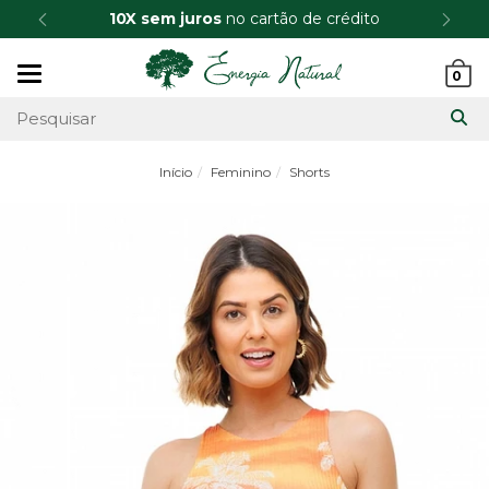
10X sem juros
no cartão de crédito
Mudar
0
navegação
Início
Feminino
Shorts