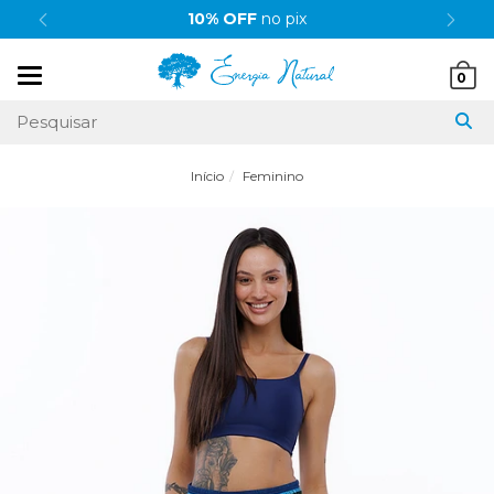
10% OFF
no pix
Mudar
0
navegação
Início
Feminino