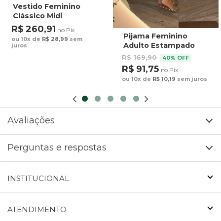
Vestido Feminino
Clássico Midi
Estampado Maxi
R$ 260,91
no Pix
Arara Fundo Azul
Pijama Feminino
ou 10x de
R$ 28,99
sem
Adulto Estampado
juros
Preguiça Tucano
R$ 169,90
40% OFF
Fundo Marrom
R$ 91,75
no Pix
ou 10x de
R$ 10,19
sem juros
Avaliações
Perguntas e respostas
INSTITUCIONAL
ATENDIMENTO