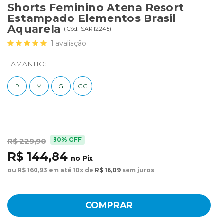
Shorts Feminino Atena Resort
Estampado Elementos Brasil
Aquarela
(
Cód.
SAR12245
)
1
avaliação
TAMANHO:
P
M
G
GG
30% OFF
R$ 229,90
R$ 144,84
no Pix
ou R$ 160,93 em até 10x de
R$ 16,09
sem juros
COMPRAR