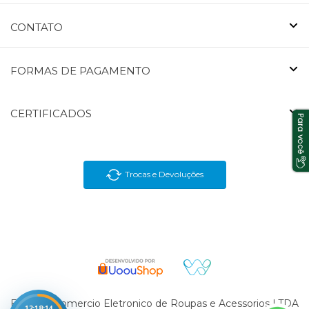
CONTATO
FORMAS DE PAGAMENTO
CERTIFICADOS
Trocas e Devoluções
En Brasil Comercio Eletronico de Roupas e Acessorios LTDA
12:18:13