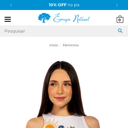
10% OFF
no pix
Mudar
0
navegação
Início
Feminino