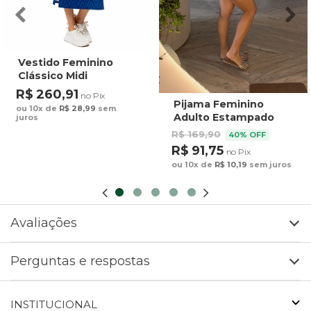
Vestido Feminino
Clássico Midi
Estampado Maxi
R$ 260,91
no Pix
Arara Fundo Azul
Pijama Feminino
ou 10x de
R$ 28,99
sem
Adulto Estampado
juros
Preguiça Tucano
R$ 169,90
40% OFF
Fundo Marrom
R$ 91,75
no Pix
ou 10x de
R$ 10,19
sem juros
Avaliações
Perguntas e respostas
INSTITUCIONAL