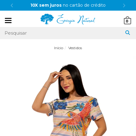
10X sem juros
no cartão de crédito
Mudar
0
navegação
Início
Vestidos