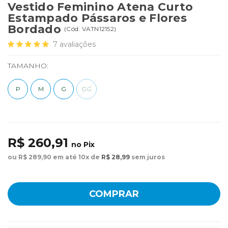
Vestido Feminino Atena Curto
Estampado Pássaros e Flores
Bordado
(
Cód.
VATN12152
)
7
avaliações
TAMANHO:
P
M
G
GG
R$ 260,91
no Pix
ou R$ 289,90 em até 10x de
R$ 28,99
sem juros
COMPRAR