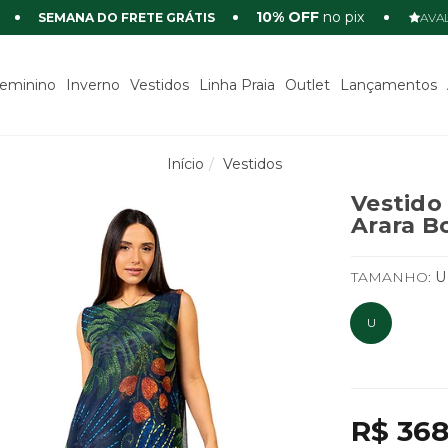
10% OFF
no pix
SEMANA DO FRETE GRÁTIS
AVAL
eminino
Inverno
Vestidos
Linha Praia
Outlet
Lançamentos
Início
Vestidos
Vestido
Arara B
TAMANHO:
U
U
R$ 368