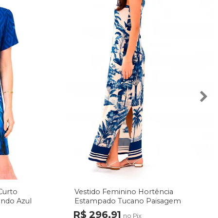
Curto
Vestido Feminino Hortência
undo Azul
Estampado Tucano Paisagem
Tons de Azul
R$ 296,91
no Pix