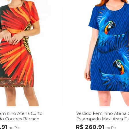
eminino Atena Curto
Vestido Feminino Atena 
o Cocares Barrado
Estampado Maxi Arara F
rde
,91
R$ 260,91
no Pix
no Pix