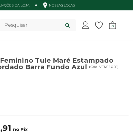
IAÇÕES DA LOJA
NOSSAS LOJAS
Acessórios
0
 Feminino Tule Maré Estampado
ordado Barra Fundo Azul
(
Cód.
VTM12001
)
,91
no Pix