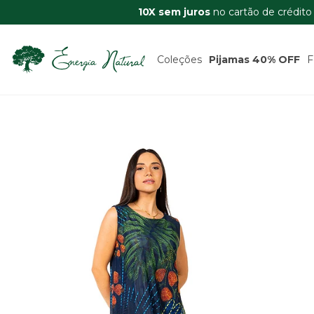
10X sem juros
no cartão de crédito
Coleções
Pijamas 40% OFF
F