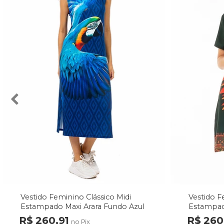
Vestido Feminino Clássico Midi
Vestido F
Estampado Maxi Arara Fundo Azul
Estampad
Fundo Ve
R$ 260,91
R$ 260
no Pix