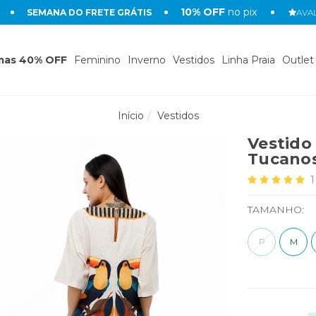
10% OFF
no pix
SEMANA DO FRETE GRÁTIS
AVAL
mas 40% OFF
Feminino
Inverno
Vestidos
Linha Praia
Outlet
Início
Vestidos
Vestido
Tucanos
1
TAMANHO:
P
M