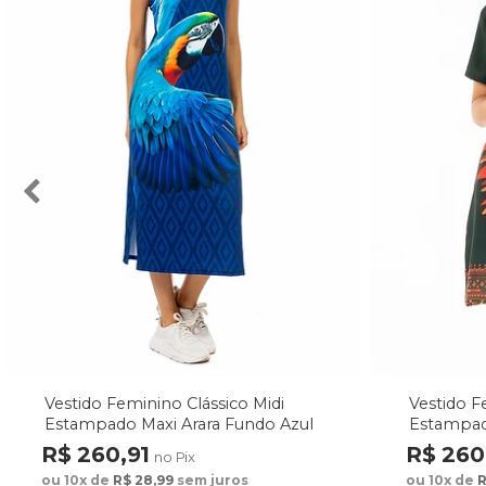
Vestido Feminino Clássico Midi
Vestido F
Estampado Maxi Arara Fundo Azul
Estampad
Fundo Ve
R$ 260,91
R$ 260
no Pix
ou 10x de
R$ 28,99
sem juros
ou 10x de
R