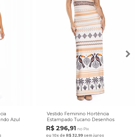
Vestido Feminino Hortência
cia
Estampado Tucano Desenhos
undo Azul
Étnicos
R$ 296,91
no Pix
ou 10x de
R$ 32,99
sem juros
s