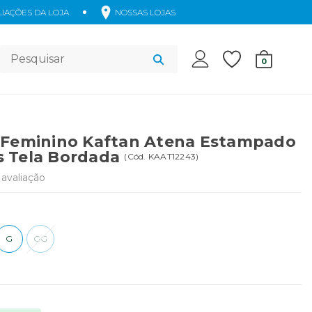
IAÇÕES DA LOJA
NOSSAS LOJAS
Acessórios
0
 Feminino Kaftan Atena Estampado
 Tela Bordada
(
Cód.
KAAT12243
)
avaliação
G
GG