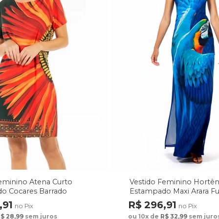
eminino Atena Curto
Vestido Feminino Hortên
o Cocares Barrado
Estampado Maxi Arara F
rde
,91
R$ 296,91
no Pix
no Pix
$ 28,99
sem juros
ou 10x de
R$ 32,99
sem juro