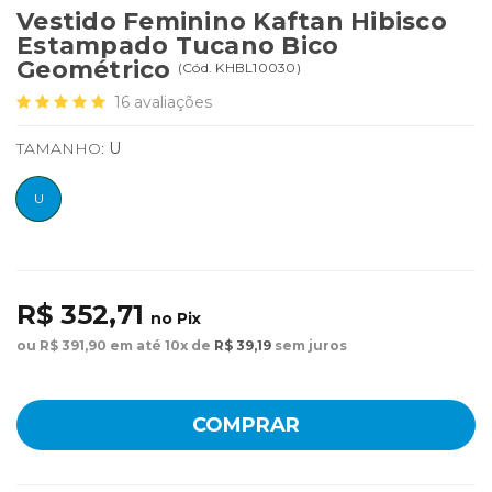
Vestido Feminino Kaftan Hibisco
Estampado Tucano Bico
Geométrico
(
Cód.
KHBL10030
)
16
avaliações
TAMANHO:
U
U
R$ 352,71
no Pix
ou R$ 391,90 em até 10x de
R$ 39,19
sem juros
COMPRAR