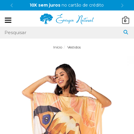
10X sem juros
no cartão de crédito
Mudar
0
navegação
Início
Vestidos