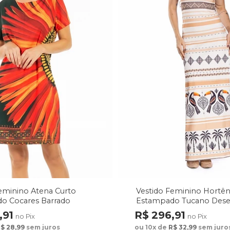
eminino Atena Curto
Vestido Feminino Hortên
o Cocares Barrado
Estampado Tucano Des
rde
Étnicos
,91
R$ 296,91
no Pix
no Pix
$ 28,99
sem juros
ou 10x de
R$ 32,99
sem juro