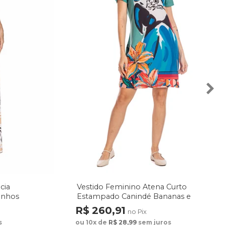
cia
Vestido Feminino Atena Curto
enhos
Estampado Canindé Bananas e
Lírio
R$ 260,91
no Pix
s
ou 10x de
R$ 28,99
sem juros