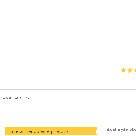
2
AVALIAÇÕES
Avaliação d
Eu recomendo este produto