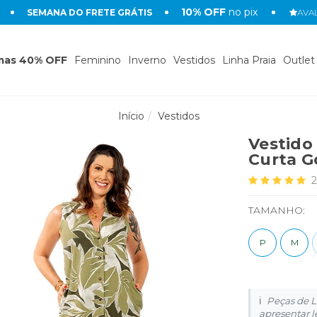
10% OFF
no pix
SEMANA DO FRETE GRÁTIS
AVAL
mas 40% OFF
Feminino
Inverno
Vestidos
Linha Praia
Outlet
Início
Vestidos
Vestido
Curta G
2
TAMANHO:
P
M
Peças de L
apresentar l