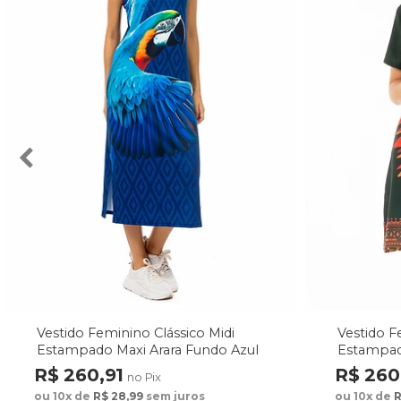
Vestido Feminino Clássico Midi
Vestido F
Estampado Maxi Arara Fundo Azul
Estampad
Fundo Ve
R$ 260,91
R$ 260
no Pix
ou 10x de
R$ 28,99
sem juros
ou 10x de
R