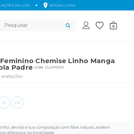
IAÇÕES DA LOJA
NOSSAS LOJAS
Acessórios
0
 Feminino Chemise Linho Manga
ola Padre
(
Cód.
CLGP001
)
avaliações
G
GG
inho, devido a sua composição com fibra natural, podem
eve diferença na tonalidade.