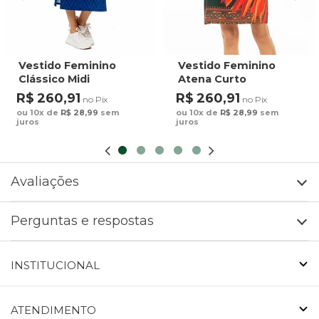
Vestido Feminino
Vestido Feminino
Clássico Midi
Atena Curto
Estampado Maxi
Estampado Cocares
R$ 260,91
R$ 260,91
no Pix
no Pix
Arara Fundo Azul
Barrado Fundo Verde
ou 10x de
R$ 28,99
sem
ou 10x de
R$ 28,99
sem
juros
juros
Avaliações
Perguntas e respostas
INSTITUCIONAL
ATENDIMENTO