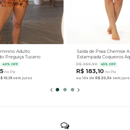
Saída de Praia Chemise 
eminino Adulto
Estampada Coqueiros Aq
o Preguiça Tucano
arrom
R$ 369,90
45% OFF
40% OFF
R$ 183,10
75
no Pix
no Pix
ou 10x de
R$ 20,34
sem juro
$ 10,19
sem juros