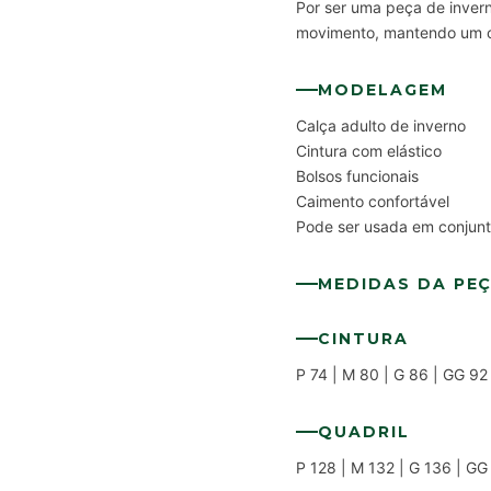
Por ser uma peça de invern
movimento, mantendo um ca
MODELAGEM
Calça adulto de inverno
Cintura com elástico
Bolsos funcionais
Caimento confortável
Pode ser usada em conjunt
MEDIDAS DA PE
CINTURA
P 74 | M 80 | G 86 | GG 92
QUADRIL
P 128 | M 132 | G 136 | GG