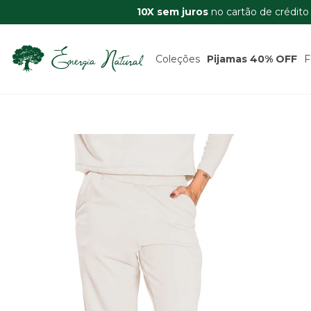
10X sem juros
no cartão de crédito
Coleções
Pijamas 40% OFF
F