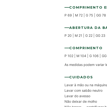
COMPRIMENTO E
P 69 | M 72 | G 75 | GG 78
ABERTURA DA B
P 20 | M 21 | G 22 | GG 23
COMPRIMENTO
P 102 | M 104 | G 106 | GG
As medidas podem variar le
CUIDADOS
Lavar à mão ou na máquina
Lavar com sabão neutro
Lavar do avesso
Não deixar de molho
Não torcer — centrifugar 