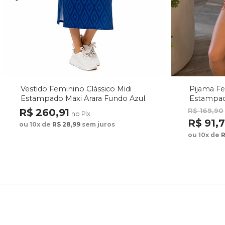
Vestido Feminino Clássico Midi
Pijama F
Estampado Maxi Arara Fundo Azul
Estampad
Fundo M
R$ 260,91
R$ 169,90
no Pix
R$ 91,
ou 10x de
R$ 28,99
sem juros
ou 10x de
R