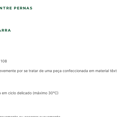
NTRE PERNAS
ARRA
 108
vemente por se tratar de uma peça confeccionada em material têxti
 em ciclo delicado (máximo 30°C)
brevemente ou escorrer suavemente