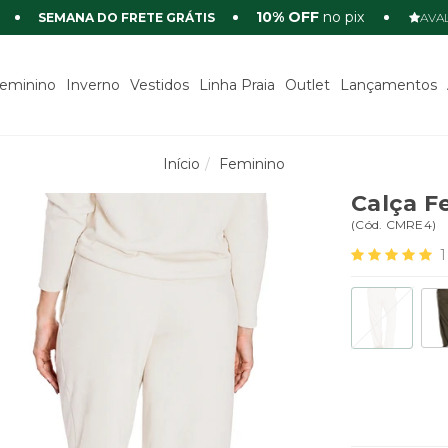
10% OFF
no pix
SEMANA DO FRETE GRÁTIS
AVAL
eminino
Inverno
Vestidos
Linha Praia
Outlet
Lançamentos
Início
Feminino
Calça F
(
Cód.
CMRE4
)
1