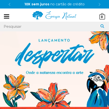
10X sem juros
no cartão de crédito
Mudar
0
navegação