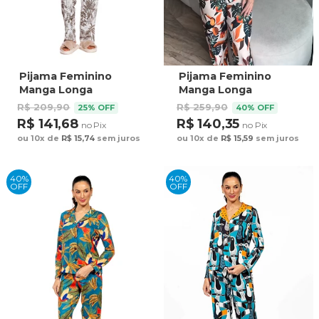
Pijama Feminino
Pijama Feminino
Manga Longa
Manga Longa
Americano
Americano
R$ 209,90
R$ 259,90
25% OFF
40% OFF
Estampado Natureza
Estampado Tucanos
R$ 141,68
R$ 140,35
no Pix
no Pix
Caramelo
Tela Bordada
ou 10x de
R$ 15,74
sem juros
ou 10x de
R$ 15,59
sem juros
40%
40%
OFF
OFF