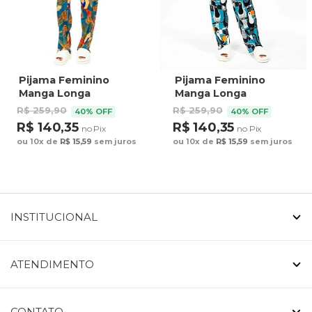
Pijama Feminino
Pijama Feminino
Manga Longa
Manga Longa
Americano
Americano
R$ 259,90
R$ 259,90
40% OFF
40% OFF
Estampado Araras
Estampado Tucano
R$ 140,35
R$ 140,35
no Pix
no Pix
Bananas
Vetor Pontos
ou 10x de
R$ 15,59
sem juros
ou 10x de
R$ 15,59
sem juros
INSTITUCIONAL
ATENDIMENTO
CONTATO