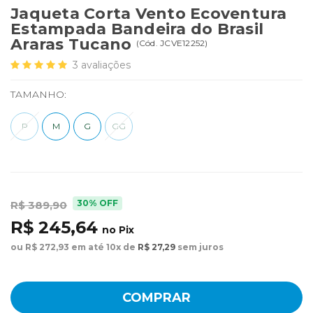
Jaqueta Corta Vento Ecoventura
Estampada Bandeira do Brasil
Araras Tucano
(
Cód.
JCVE12252
)
3
avaliações
TAMANHO:
P
M
G
GG
30% OFF
R$ 389,90
R$ 245,64
no Pix
ou R$ 272,93 em até 10x de
R$ 27,29
sem juros
COMPRAR