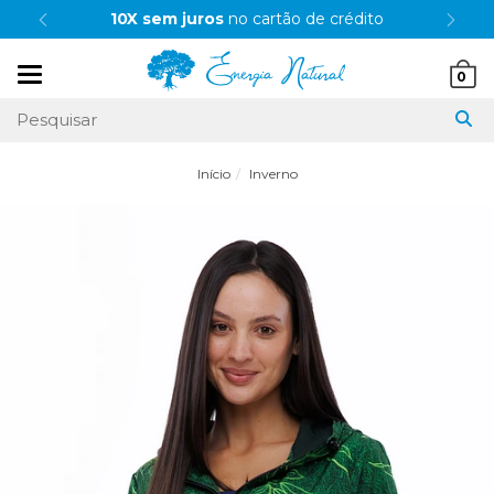
10X sem juros
no cartão de crédito
Mudar
0
navegação
Início
Inverno