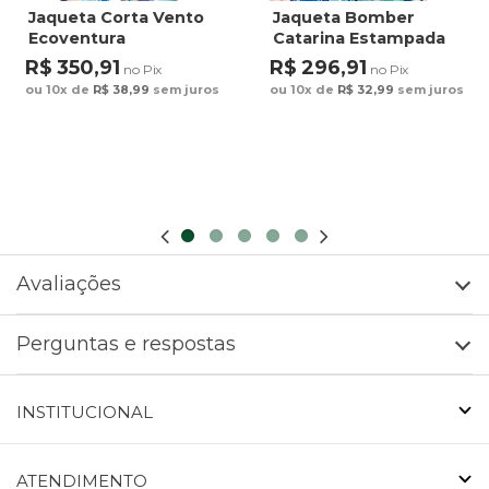
Jaqueta Corta Vento
Jaqueta Bomber
Ecoventura
Catarina Estampada
Estampada Canindé
Canindé Bananas e
R$ 350,91
R$ 296,91
no Pix
no Pix
Bananas e Lírio
Lírio
ou 10x de
R$ 38,99
sem juros
ou 10x de
R$ 32,99
sem juros
Avaliações
Perguntas e respostas
INSTITUCIONAL
ATENDIMENTO