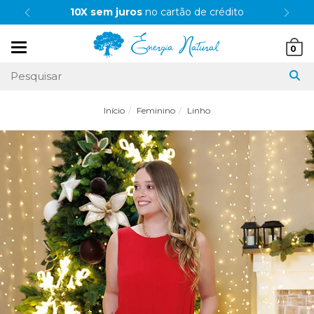
10X sem juros
no cartão de crédito
Mudar
0
navegação
Início
Feminino
Linho