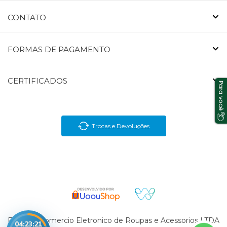
CONTATO
FORMAS DE PAGAMENTO
CERTIFICADOS
Trocas e Devoluções
En Brasil Comercio Eletronico de Roupas e Acessorios LTDA
04:23:21