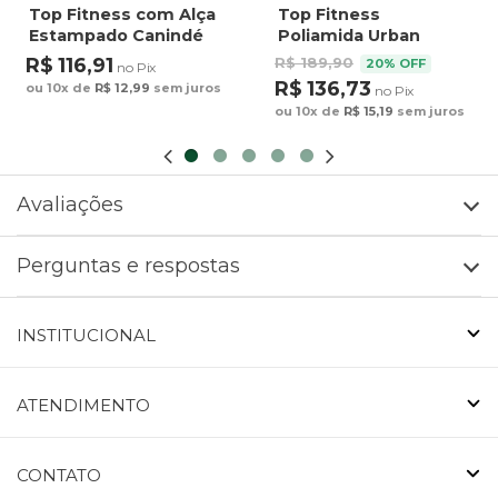
Top Fitness com Alça
Top Fitness
Estampado Canindé
Poliamida Urban
Bananas e Lírio
Verde Claro
R$ 116,91
R$ 189,90
20% OFF
no Pix
R$ 136,73
ou 10x de
R$ 12,99
sem juros
no Pix
ou 10x de
R$ 15,19
sem juros
Avaliações
Perguntas e respostas
INSTITUCIONAL
ATENDIMENTO
CONTATO