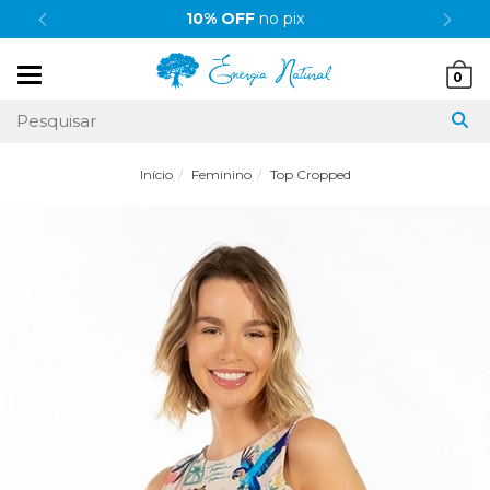
10% OFF
no pix
Mudar
0
navegação
Início
Feminino
Top Cropped