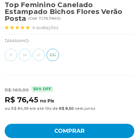
Top Feminino Canelado
Estampado Bichos Flores Verão
Posta
(
Cód.
TCNL11640
)
4
avaliações
TAMANHO:
P
M
G
GG
50% OFF
R$ 169,90
R$ 76,45
no Pix
ou R$ 84,95 em até 10x de
R$ 8,50
sem juros
COMPRAR