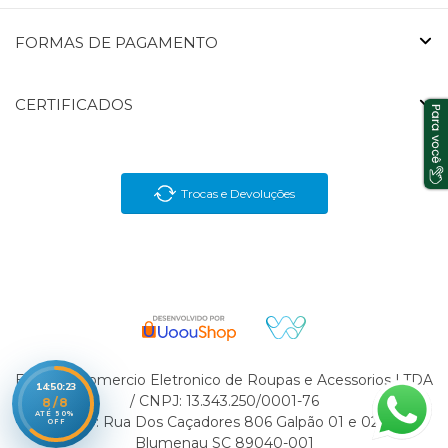
FORMAS DE PAGAMENTO
CERTIFICADOS
Trocas e Devoluções
En Brasil Comercio Eletronico de Roupas e Acessorios LTDA
14:50:23
/ CNPJ: 13.343.250/0001-76
8/8
ATÉ 50%
Endereço: Rua Dos Caçadores 806 Galpão 01 e 02 Velha
OFF
Blumenau SC 89040-001