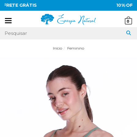
10% OFF
no pix
Mudar
0
navegação
Início
Feminino