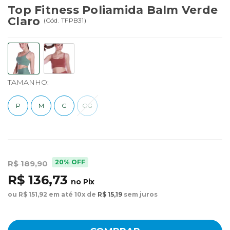
Top Fitness Poliamida Balm Verde
Claro
(
Cód.
TFPB31
)
TAMANHO:
P
M
G
GG
20% OFF
R$ 189,90
R$ 136,73
no Pix
ou R$ 151,92 em até 10x de
R$ 15,19
sem juros