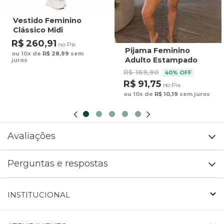
Vestido Feminino
Clássico Midi
Estampado Maxi
R$ 260,91
no Pix
Arara Fundo Azul
Pijama Feminino
ou 10x de
R$ 28,99
sem
Adulto Estampado
juros
Preguiça Tucano
R$ 169,90
40% OFF
Fundo Marrom
R$ 91,75
no Pix
ou 10x de
R$ 10,19
sem juros
Avaliações
Perguntas e respostas
INSTITUCIONAL