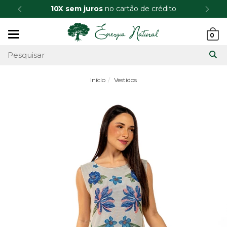
10X sem juros
no cartão de crédito
Mudar
0
navegação
Início
Vestidos