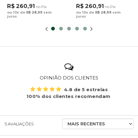
Estampado Maxi
Estampado Cocares
R$ 260,91
R$ 260,91
no Pix
no Pix
Arara Fundo Azul
Barrado Fundo Verde
ou 10x de
R$ 28,99
sem
ou 10x de
R$ 28,99
sem
juros
juros
OPINIÃO DOS CLIENTES
4.8 de 5 estrelas
100% dos clientes recomendam
ORDENAR
5
AVALIAÇÕES
AVALIAÇÕES
POR