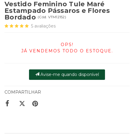
Vestido Feminino Tule Maré
Estampado Pássaros e Flores
Bordado
(
Cód.
VTM12152
)
5
avaliações
OPS!
JÁ VENDEMOS TODO O ESTOQUE.
Avise-me quando disponível
COMPARTILHAR