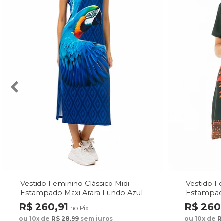
Vestido Feminino Clássico Midi
Vestido F
Estampado Maxi Arara Fundo Azul
Estampad
Fundo Ve
R$ 260,91
R$ 260
no Pix
ou 10x de
R$ 28,99
sem juros
ou 10x de
R