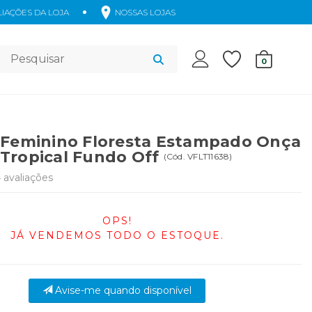
IAÇÕES DA LOJA
NOSSAS LOJAS
Acessórios
0
 Feminino Floresta Estampado Onça
Tropical Fundo Off
(
Cód.
VFLT11638
)
4
avaliações
OPS!
JÁ VENDEMOS TODO O ESTOQUE.
Avise-me quando disponível