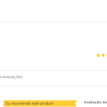
4
AVALIAÇÕES
Avaliação d
Eu recomendo este produto