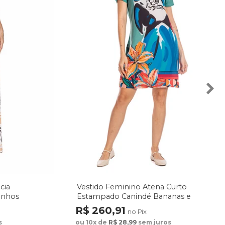
cia
Vestido Feminino Atena Curto
enhos
Estampado Canindé Bananas e
Lírio
R$ 260,91
no Pix
s
ou 10x de
R$ 28,99
sem juros