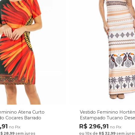
eminino Atena Curto
Vestido Feminino Hortên
o Cocares Barrado
Estampado Tucano Des
rde
Étnicos
,91
R$ 296,91
no Pix
no Pix
$ 28,99
sem juros
ou 10x de
R$ 32,99
sem juro