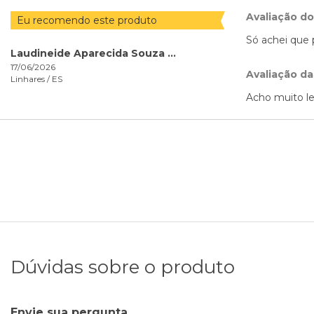
Avaliação d
Eu recomendo este produto
Só achei que 
Laudineide Aparecida Souza Caliman
17/06/2026
Avaliação da
Linhares /
ES
Acho muito le
Dúvidas sobre o produto
Envie sua pergunta