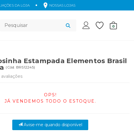
IAÇÕES DA LOJA
NOSSAS LOJAS
Acessórios
0
osinha Estampada Elementos Brasil
la
(
Cód.
BRS12245
)
avaliações
OPS!
JÁ VENDEMOS TODO O ESTOQUE.
Avise-me quando disponível