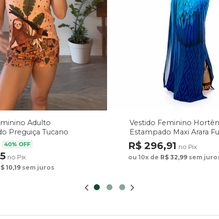
Vestido Feminino Hortên
eminino Adulto
Estampado Maxi Arara F
o Preguiça Tucano
arrom
R$ 296,91
40% OFF
no Pix
75
no Pix
ou 10x de
R$ 32,99
sem juro
$ 10,19
sem juros