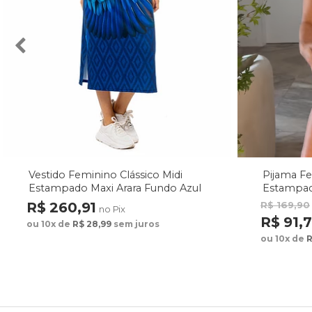
Vestido Feminino Clássico Midi
Pijama F
Estampado Maxi Arara Fundo Azul
Estampad
Fundo M
R$ 260,91
R$ 169,90
no Pix
R$ 91,
ou 10x de
R$ 28,99
sem juros
ou 10x de
R