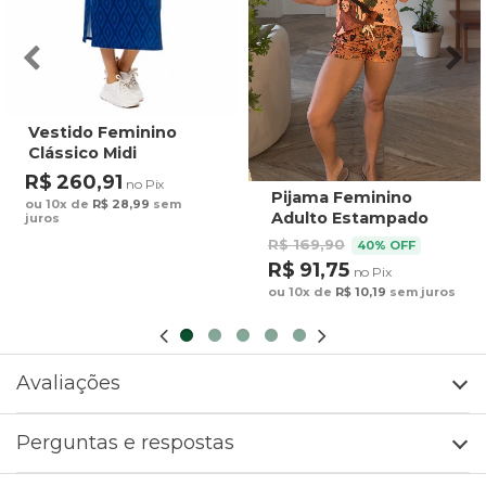
Vestido Feminino
Clássico Midi
Estampado Maxi
R$ 260,91
no Pix
Arara Fundo Azul
Pijama Feminino
ou 10x de
R$ 28,99
sem
Adulto Estampado
juros
Preguiça Tucano
R$ 169,90
40% OFF
Fundo Marrom
R$ 91,75
no Pix
ou 10x de
R$ 10,19
sem juros
Avaliações
Perguntas e respostas