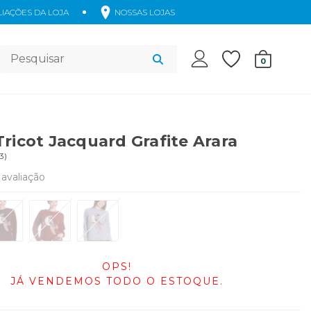
IAÇÕES DA LOJA
NOSSAS LOJAS
Acessórios
0
Tricot Jacquard Grafite Arara
3
)
avaliação
OPS!
JÁ VENDEMOS TODO O ESTOQUE.