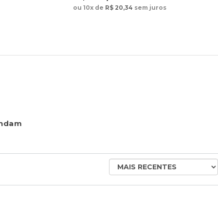
ou 10x de
R$ 20,34
sem juros
endam
ORDENAR
AVALIAÇÕES
POR