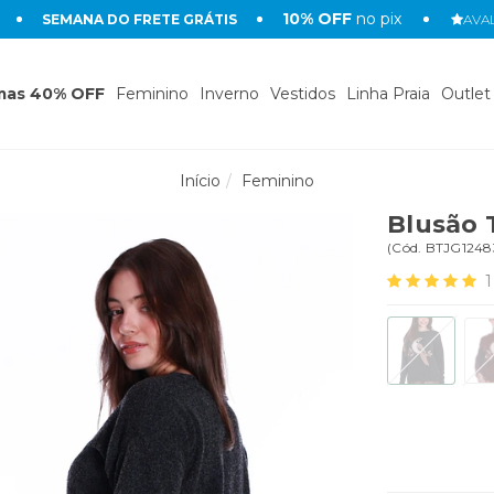
10% OFF
no pix
SEMANA DO FRETE GRÁTIS
AVAL
mas 40% OFF
Feminino
Inverno
Vestidos
Linha Praia
Outlet
Início
Feminino
Blusão 
(
Cód.
BTJG1248
1