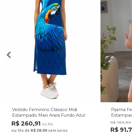
Vestido Feminino Clássico Midi
Pijama F
Estampado Maxi Arara Fundo Azul
Estampad
Fundo M
R$ 260,91
R$ 169,90
no Pix
R$ 91,
ou 10x de
R$ 28,99
sem juros