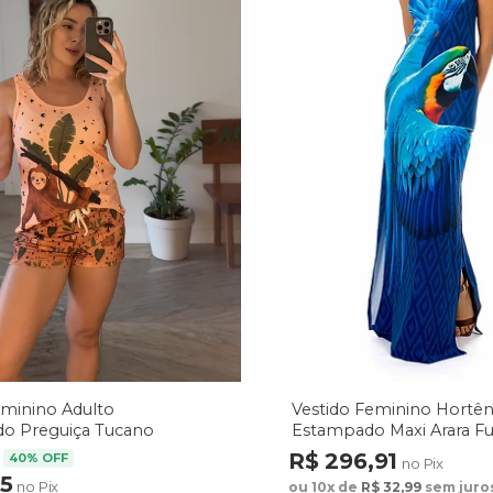
Vestido Feminino Hortên
eminino Adulto
Estampado Maxi Arara F
o Preguiça Tucano
arrom
R$ 296,91
40% OFF
no Pix
75
no Pix
ou 10x de
R$ 32,99
sem juro