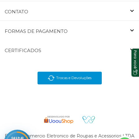
CONTATO
FORMAS DE PAGAMENTO
CERTIFICADOS
Trocas e Devoluções
En Brasil Comercio Eletronico de Roupas e Acessorios LTDA
04:19:43