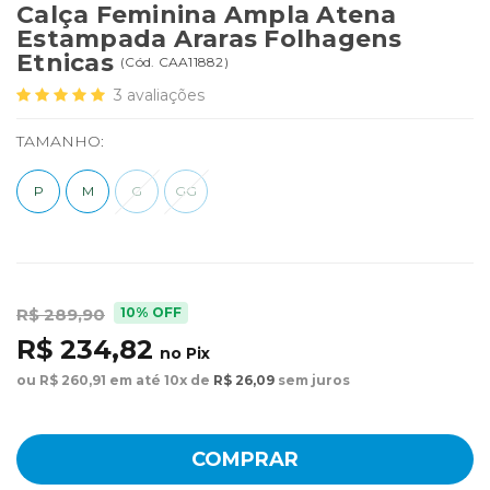
Calça Feminina Ampla Atena
Estampada Araras Folhagens
Etnicas
(
Cód.
CAA11882
)
3
avaliações
TAMANHO:
P
M
G
GG
10% OFF
R$ 289,90
R$ 234,82
no Pix
ou R$ 260,91 em até 10x de
R$ 26,09
sem juros
COMPRAR