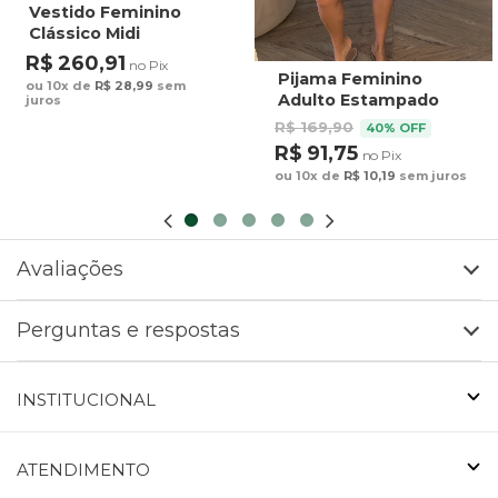
Vestido Feminino
Clássico Midi
Estampado Maxi
R$ 260,91
no Pix
Arara Fundo Azul
Pijama Feminino
ou 10x de
R$ 28,99
sem
Adulto Estampado
juros
Preguiça Tucano
R$ 169,90
40% OFF
Fundo Marrom
R$ 91,75
no Pix
ou 10x de
R$ 10,19
sem juros
Avaliações
Perguntas e respostas
INSTITUCIONAL
ATENDIMENTO