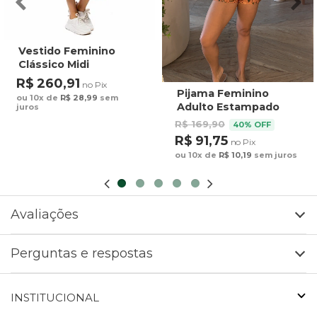
Vestido Feminino
Clássico Midi
Estampado Maxi
R$ 260,91
no Pix
Arara Fundo Azul
Pijama Feminino
ou 10x de
R$ 28,99
sem
Adulto Estampado
juros
Preguiça Tucano
R$ 169,90
40% OFF
Fundo Marrom
R$ 91,75
no Pix
ou 10x de
R$ 10,19
sem juros
Avaliações
Perguntas e respostas
INSTITUCIONAL