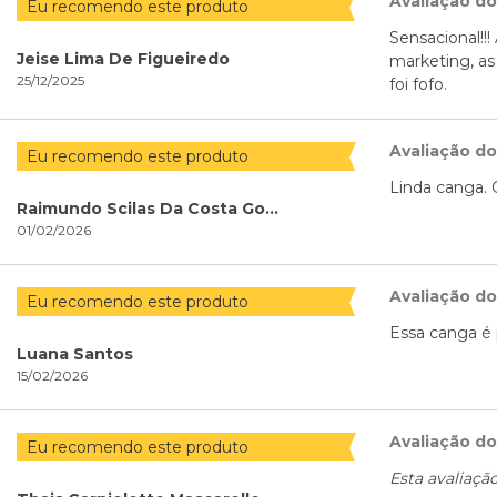
Avaliação d
Eu recomendo este produto
Sensacional!!
Jeise Lima De Figueiredo
marketing, as
25/12/2025
foi fofo.
Avaliação d
Eu recomendo este produto
Linda canga. 
Raimundo Scilas Da Costa Gonçalves
01/02/2026
Avaliação d
Eu recomendo este produto
Essa canga é 
Luana Santos
15/02/2026
Avaliação d
Eu recomendo este produto
Esta avaliaçã