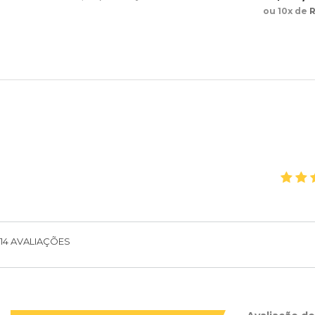
ou 10x de
R
14
AVALIAÇÕES