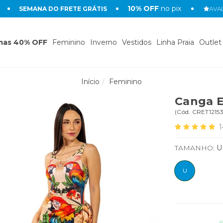
10% OFF
no pix
SEMANA DO FRETE GRÁTIS
AVAL
mas 40% OFF
Feminino
Inverno
Vestidos
Linha Praia
Outlet
Início
Feminino
Canga E
(
Cód.
CRET1215
1
TAMANHO:
U
U