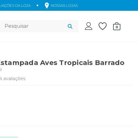
IAÇÕES DA LOJA
NOSSAS LOJAS
Acessórios
0
stampada Aves Tropicais Barrado
3
)
4
avaliações