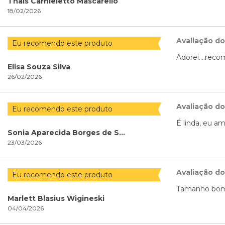
Thais Carnieletto Mascarello
18/02/2026
Avaliação d
Eu recomendo este produto
Adorei....rec
Elisa Souza Silva
26/02/2026
Avaliação d
Eu recomendo este produto
É linda, eu am
Sonia Aparecida Borges de Souza
23/03/2026
Avaliação d
Eu recomendo este produto
Tamanho bom,
Marlett Blasius Wigineski
04/04/2026