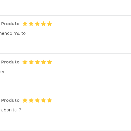
o Produto
omendo muito
o Produto
ei
o Produto
 bonita! ?