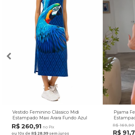
Vestido Feminino Clássico Midi
Pijama F
Estampado Maxi Arara Fundo Azul
Estampad
Fundo M
R$ 260,91
R$ 169,90
no Pix
R$ 91,
ou 10x de
R$ 28,99
sem juros