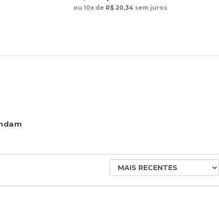
ou 10x de
R$ 20,34
sem juros
endam
ORDENAR
AVALIAÇÕES
POR