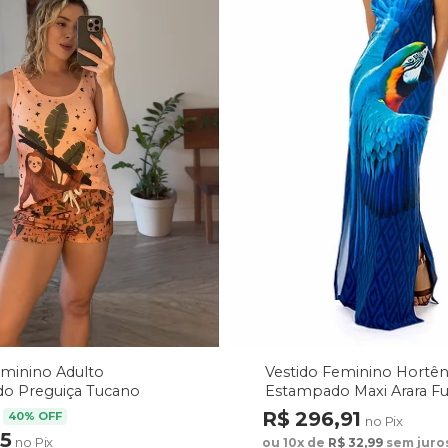
Vestido Feminino Hortên
eminino Adulto
Estampado Maxi Arara F
o Preguiça Tucano
arrom
R$ 296,91
40% OFF
no Pix
75
no Pix
ou 10x de
R$ 32,99
sem juro