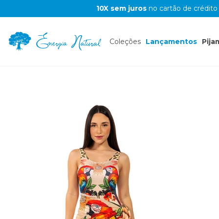
10X sem juros
no cartão de crédito
Coleções
Lançamentos
Pija