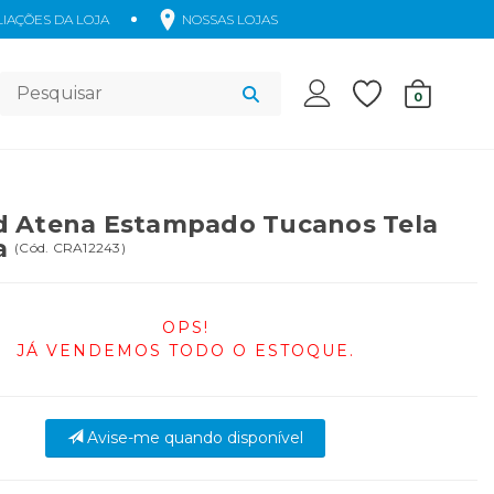
IAÇÕES DA LOJA
NOSSAS LOJAS
Acessórios
0
 Atena Estampado Tucanos Tela
a
(
Cód.
CRA12243
)
OPS!
JÁ VENDEMOS TODO O ESTOQUE.
Avise-me quando disponível