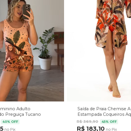
Saída de Praia Chemise 
eminino Adulto
Estampada Coqueiros Aq
o Preguiça Tucano
arrom
R$ 369,90
45% OFF
40% OFF
R$ 183,10
75
no Pix
no Pix