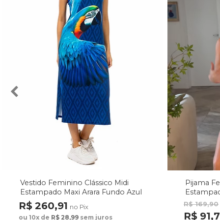
Vestido Feminino Clássico Midi
Pijama F
Estampado Maxi Arara Fundo Azul
Estampad
Fundo M
R$ 260,91
R$ 169,90
no Pix
R$ 91,
ou 10x de
R$ 28,99
sem juros