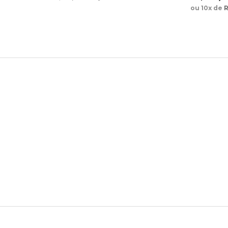
ou 10x de
R