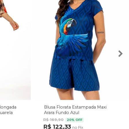
Alongada
Blusa Florata Estampada Maxi
uarela
Arara Fundo Azul
R$ 169,90
20% OFF
R$ 122,33
no Pix