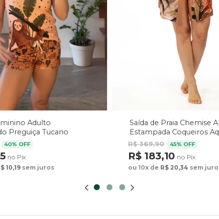
Saída de Praia Chemise 
eminino Adulto
Estampada Coqueiros Aq
o Preguiça Tucano
arrom
R$ 369,90
45% OFF
40% OFF
R$ 183,10
75
no Pix
no Pix
ou 10x de
R$ 20,34
sem juro
$ 10,19
sem juros