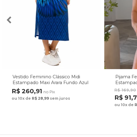
Vestido Feminino Clássico Midi
Pijama F
Estampado Maxi Arara Fundo Azul
Estampad
Fundo M
R$ 260,91
R$ 169,90
no Pix
R$ 91,
ou 10x de
R$ 28,99
sem juros
ou 10x de
R