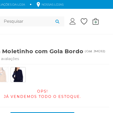
IAÇÕES DA LOJA
NOSSAS LOJAS
Acessórios
0
 Moletinho com Gola Bordo
(
Cód.
JMG92
)
avaliações
OPS!
JÁ VENDEMOS TODO O ESTOQUE.