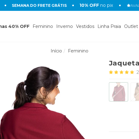
10% OFF
no pix
SEMANA DO FRETE GRÁTIS
AVAL
mas 40% OFF
Feminino
Inverno
Vestidos
Linha Praia
Outlet
Início
Feminino
Jaqueta
2