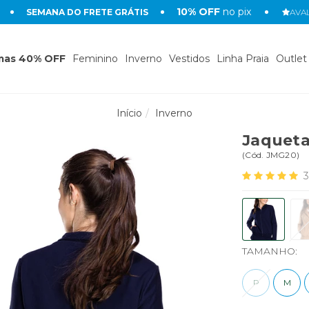
10% OFF
no pix
SEMANA DO FRETE GRÁTIS
AVAL
mas 40% OFF
Feminino
Inverno
Vestidos
Linha Praia
Outlet
Início
Inverno
Jaqueta
(
Cód.
JMG20
)
3
TAMANHO:
P
M