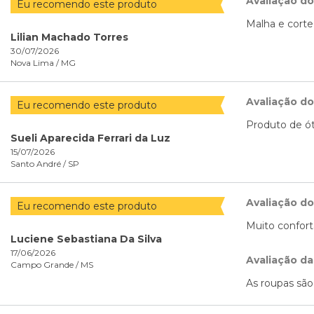
Avaliação d
Eu recomendo este produto
Malha e cort
Lilian Machado Torres
30/07/2026
Nova Lima /
MG
Avaliação d
Eu recomendo este produto
Produto de ót
Sueli Aparecida Ferrari da Luz
15/07/2026
Santo André /
SP
Avaliação d
Eu recomendo este produto
Muito confort
Luciene Sebastiana Da Silva
17/06/2026
Avaliação da
Campo Grande /
MS
As roupas são 