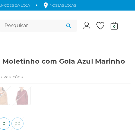
IAÇÕES DA LOJA
NOSSAS LOJAS
Acessórios
0
 Moletinho com Gola Azul Marinho
avaliações
G
GG