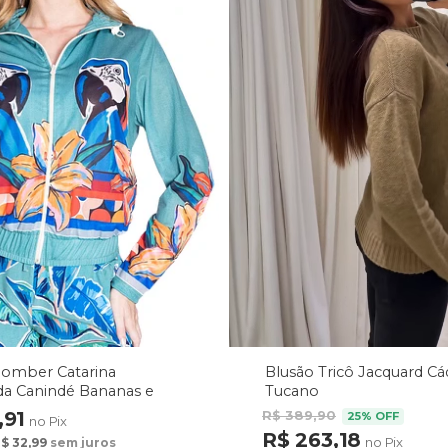
Bomber Catarina
Blusão Tricô Jacquard Cá
a Canindé Bananas e
Tucano
,91
R$ 389,90
25% OFF
no Pix
R$ 263,18
no Pix
$ 32,99
sem juros