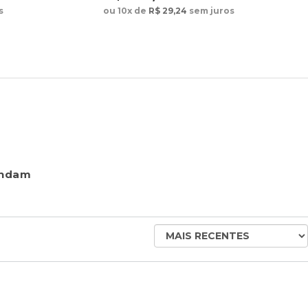
ou 10x de
R$ 29,24
sem juros
s
endam
ORDENAR
AVALIAÇÕES
POR