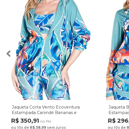
Jaqueta Corta Vento Ecoventura
Jaqueta 
Estampada Canindé Bananas e
Estampad
Lírio
Lírio
R$ 350,91
R$ 296
no Pix
ou 10x de
R$ 38,99
sem juros
ou 10x de
R