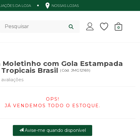
IAÇÕES DA LOJA
NOSSAS LOJAS
Acessórios
0
 Moletinho com Gola Estampada
Tropicais Brasil
(
Cód.
JMG12169
)
avaliações
OPS!
JÁ VENDEMOS TODO O ESTOQUE.
Avise-me quando disponível