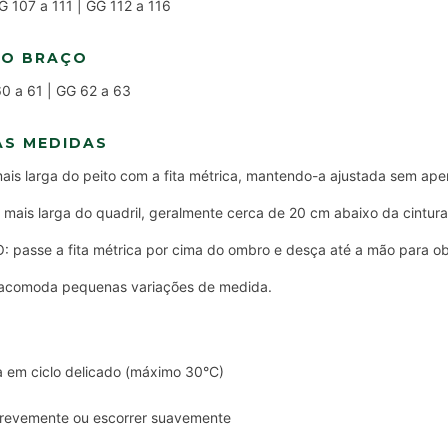
G 107 a 111 | GG 112 a 116
DO BRAÇO
60 a 61 | GG 62 a 63
AS MEDIDAS
is larga do peito com a fita métrica, mantendo-a ajustada sem aper
mais larga do quadril, geralmente cerca de 20 cm abaixo da cintura
sse a fita métrica por cima do ombro e desça até a mão para ob
e acomoda pequenas variações de medida.
 em ciclo delicado (máximo 30°C)
brevemente ou escorrer suavemente