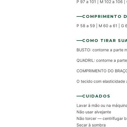
P 97 a 101 | M 102 a 106 | 
COMPRIMENTO 
P 58 a 59 | M 60 a 61 | G 
COMO TIRAR SU
BUSTO: contorne a parte ma
QUADRIL: contorne a parte 
COMPRIMENTO DO BRAÇO: pa
O tecido com elasticidad
CUIDADOS
Lavar à mão ou na máquina
Não usar alvejante
Não torcer — centrifugar 
Secar à sombra