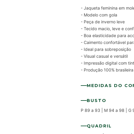
- Jaqueta feminina em mol
- Modelo com gola
- Peça de inverno leve
- Tecido macio, leve e conf
- Boa elasticidade para a
- Caimento confortável para
- Ideal para sobreposição
- Visual casual e versátil
- Impressão digital com ti
- Produção 100% brasileira
MEDIDAS DO CO
BUSTO
P 89 a 93 | M 94 a 98 | G 
QUADRIL