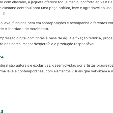
 com elastano, a jaqueta oferece toque macio, conforto ao vestir e
 elastano contribui para uma peça prática, leve e agradável ao uso
 dia.
no leve, funciona bem em sobreposições e acompanha diferentes c
ade e liberdade de movimento.
mpressão digital com tintas à base de água e fixação térmica, proce
dade das cores, menor desperdício e produção responsável.
PA
ural são autorais e exclusivas, desenvolvidas por artistas brasileir
rma leve e contemporânea, com elementos visuais que valorizam a riq
.
AS