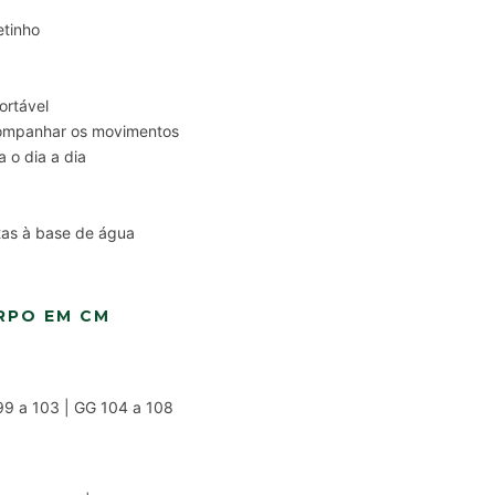
etinho
ortável
companhar os movimentos
 o dia a dia
ntas à base de água
RPO EM CM
99 a 103 | GG 104 a 108