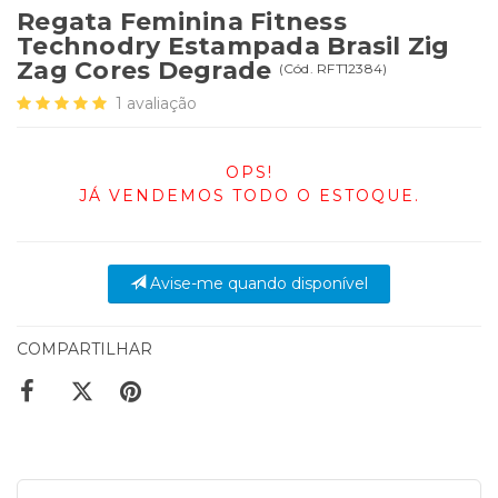
Regata Feminina Fitness
Technodry Estampada Brasil Zig
Zag Cores Degrade
(
Cód.
RFT12384
)
1
avaliação
OPS!
JÁ VENDEMOS TODO O ESTOQUE.
Avise-me quando disponível
COMPARTILHAR