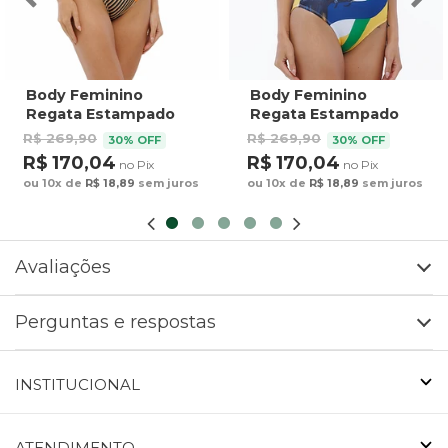
Body Feminino
Body Feminino
Regata Estampado
Regata Estampado
Tucanos Tela
Arara Brasil Cores
R$ 269,90
R$ 269,90
30% OFF
30% OFF
Bordada
R$ 170,04
R$ 170,04
no Pix
no Pix
ou 10x de
R$ 18,89
sem juros
ou 10x de
R$ 18,89
sem juros
Avaliações
Perguntas e respostas
INSTITUCIONAL
ATENDIMENTO