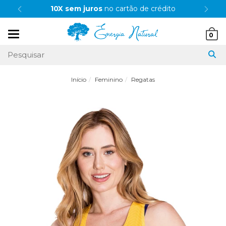
10X sem juros
no cartão de crédito
Mudar
0
navegação
Início
Feminino
Regatas