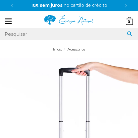
10X sem juros
no cartão de crédito
Mudar
0
navegação
Início
Acessórios